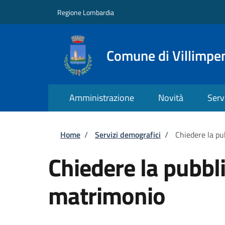
Salta al contenuto principale
Skip to footer content
Regione Lombardia
Comune di Villimpe
Amministrazione
Novità
Serv
Briciole di pane
Home
/
Servizi demografici
/
Chiedere la pu
Chiedere la pubbl
matrimonio