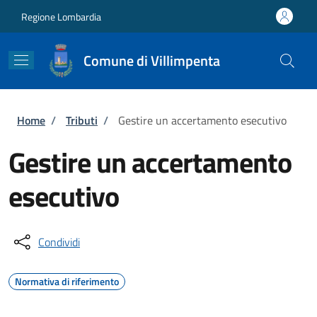
Salta al contenuto principale
Skip to footer content
Regione Lombardia
Comune di Villimpenta
Briciole di pane
Home
/
Tributi
/
Gestire un accertamento esecutivo
Gestire un accertamento
esecutivo
Condividi
Normativa di riferimento