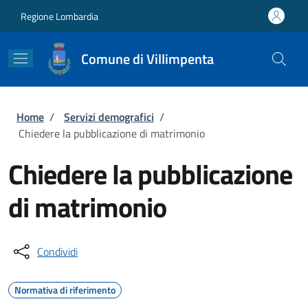
Salta al contenuto principale
Skip to footer content
Regione Lombardia
Comune di Villimpenta
Briciole di pane
Home
/
Servizi demografici
/
Chiedere la pubblicazione di matrimonio
Chiedere la pubblicazione
di matrimonio
Condividi
Normativa di riferimento