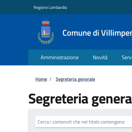
Salta al contenuto principale
Skip to footer content
Regione Lombardia
Comune di Villimpe
Amministrazione
Novità
Serv
Briciole di pane
Home
/
Segreteria generale
Segreteria genera
Cerca i contenuti che nel titolo contengono: