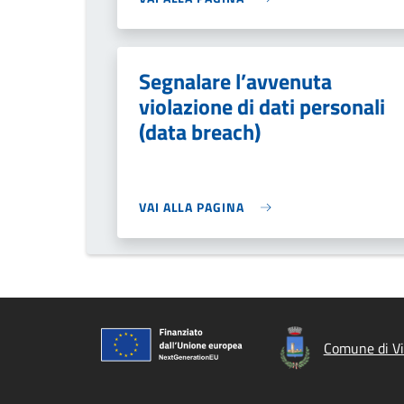
Segnalare l’avvenuta
violazione di dati personali
(data breach)
VAI ALLA PAGINA
Comune di Vi