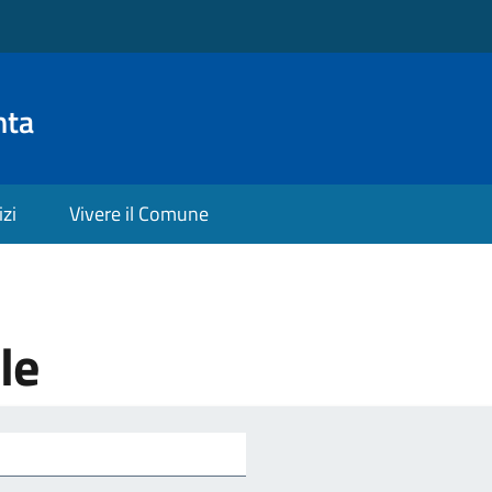
nta
izi
Vivere il Comune
le