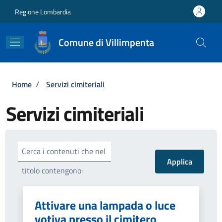
Salta al contenuto principale
Skip to footer content
Regione Lombardia
Comune di Villimpenta
Briciole di pane
Home
/
Servizi cimiteriali
Servizi cimiteriali
Cerca i contenuti che nel
titolo contengono:
Attivare una lampada o luce
votiva presso il cimitero