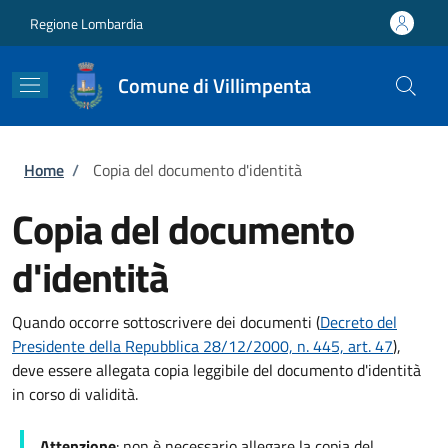
Salta al contenuto principale
Skip to footer content
Regione Lombardia
Comune di Villimpenta
Briciole di pane
Home
/
Copia del documento d'identità
Copia del documento
d'identità
Quando occorre sottoscrivere dei documenti (
Decreto del
Presidente della Repubblica 28/12/2000, n. 445, art. 47
),
deve essere allegata copia leggibile del documento d'identità
in corso di validità.
Attenzione
: non è necessario allegare la copia del