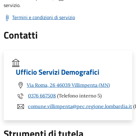
servizio.
Termini e condizioni di servizio
Contatti
Ufficio Servizi Demografici
Via Roma, 26 46039 Villimpenta (MN)
0376 667508
(Telefono interno 5)
comune.villimpenta@pec.regione.lombardia.it
(
Strumenti di tutela