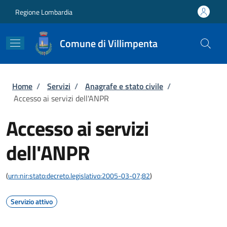
Salta al contenuto principale
Skip to footer content
Regione Lombardia
Comune di Villimpenta
Briciole di pane
Home
/
Servizi
/
Anagrafe e stato civile
/
Accesso ai servizi dell'ANPR
Accesso ai servizi
dell'ANPR
(
urn:nir:stato:decreto.legislativo:2005-03-07;82
)
Servizio attivo