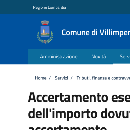
Salta al contenuto principale
Skip to footer content
Regione Lombardia
Comune di Villimpe
Amministrazione
Novità
Serv
Briciole di pane
Home
/
Servizi
/
Tributi, finanze e contravv
Accertamento esec
dell'importo dovu
accertamento