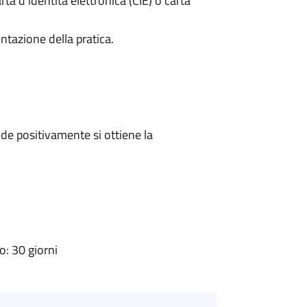
rta d’identità elettronica (CIE) o carta
ntazione della pratica.
e positivamente si ottiene la
: 30 giorni