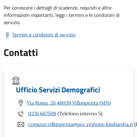
Per conoscere i dettagli di scadenze, requisiti e altre
informazioni importanti, leggi i termini e le condizioni di
servizio.
Termini e condizioni di servizio
Contatti
Ufficio Servizi Demografici
Via Roma, 26 46039 Villimpenta (MN)
0376 667508
(Telefono interno 5)
comune.villimpenta@pec.regione.lombardia.it
(