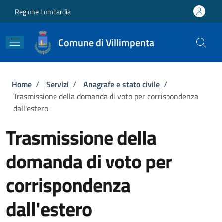
Salta al contenuto principale
Skip to footer content
Regione Lombardia
Comune di Villimpenta
Briciole di pane
Home
/
Servizi
/
Anagrafe e stato civile
/
Trasmissione della domanda di voto per corrispondenza
dall'estero
Trasmissione della
domanda di voto per
corrispondenza
dall'estero