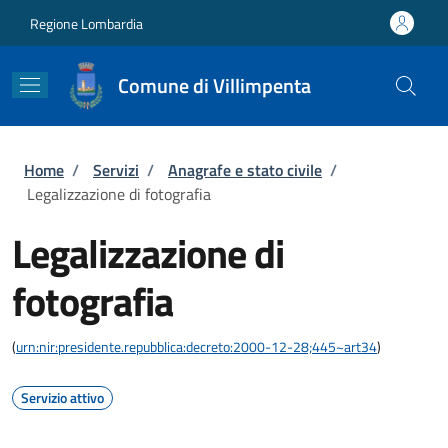
Salta al contenuto principale
Skip to footer content
Regione Lombardia
Comune di Villimpenta
Briciole di pane
Home
/
Servizi
/
Anagrafe e stato civile
/
Legalizzazione di fotografia
Legalizzazione di
fotografia
(
urn:nir:presidente.repubblica:decreto:2000-12-28;445~art34
)
Servizio attivo