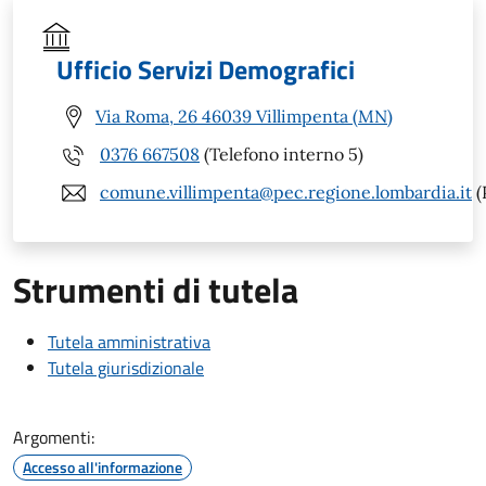
Ufficio Servizi Demografici
Via Roma, 26 46039 Villimpenta (MN)
0376 667508
(Telefono interno 5)
comune.villimpenta@pec.regione.lombardia.it
(
Strumenti di tutela
Tutela amministrativa
Tutela giurisdizionale
Argomenti:
Accesso all'informazione