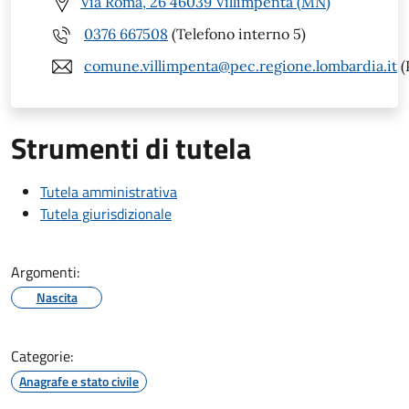
Via Roma, 26 46039 Villimpenta (MN)
0376 667508
(Telefono interno 5)
comune.villimpenta@pec.regione.lombardia.it
(
Strumenti di tutela
Tutela amministrativa
Tutela giurisdizionale
Argomenti:
Nascita
Categorie:
Anagrafe e stato civile