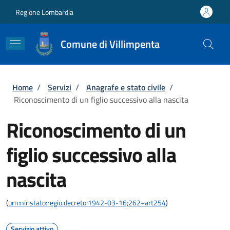
Salta al contenuto principale
Skip to footer content
Regione Lombardia
Comune di Villimpenta
Briciole di pane
Home
/
Servizi
/
Anagrafe e stato civile
/
Riconoscimento di un figlio successivo alla nascita
Riconoscimento di un
figlio successivo alla
nascita
(
urn:nir:stato:regio.decreto:1942-03-16;262~art254
)
Servizio attivo