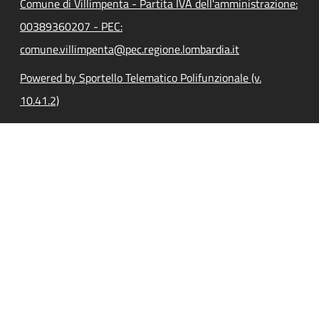
Comune di Villimpenta - Partita IVA dell'amministrazione:
00389360207 - PEC:
comune.villimpenta@pec.regione.lombardia.it
Powered by Sportello Telematico Polifunzionale (v.
10.41.2)