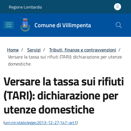
Salta al contenuto principale
Skip to footer content
Regione Lombardia
Comune di Villimpenta
Briciole di pane
Home
/
Servizi
/
Tributi, finanze e contravvenzioni
/
Versare la tassa sui rifiuti (TARI): dichiarazione per utenze
domestiche
Versare la tassa sui rifiuti
(TARI): dichiarazione per
utenze domestiche
(
urn:nir:stato:legge:2013-12-27;147~art1
)