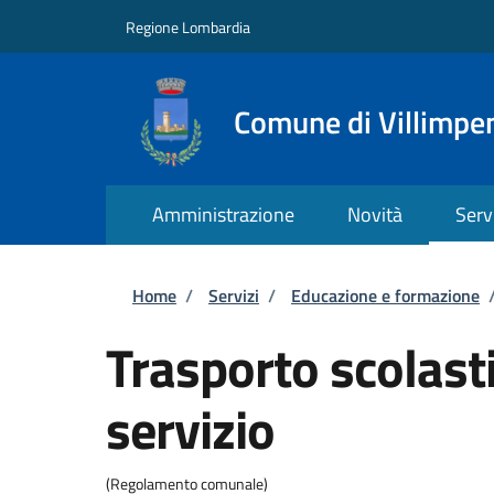
Salta al contenuto principale
Skip to footer content
Regione Lombardia
Comune di Villimpe
Amministrazione
Novità
Serv
Briciole di pane
Home
/
Servizi
/
Educazione e formazione
Trasporto scolasti
servizio
(Regolamento comunale)