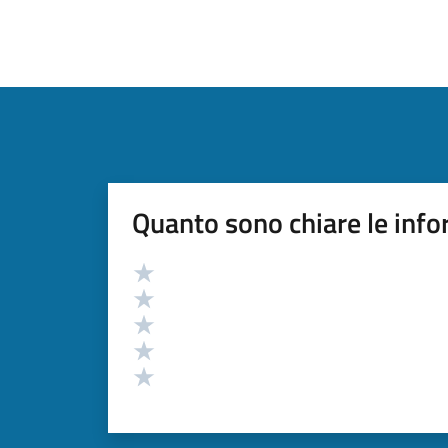
Quanto sono chiare le info
Valutazione
Valuta 5 stelle su 5
Valuta 4 stelle su 5
Valuta 3 stelle su 5
Valuta 2 stelle su 5
Valuta 1 stelle su 5