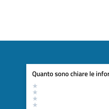
Quanto sono chiare le info
Valutazione
Valuta 5 stelle su 5
Valuta 4 stelle su 5
Valuta 3 stelle su 5
Valuta 2 stelle su 5