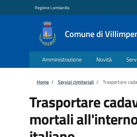
Salta al contenuto principale
Skip to footer content
Regione Lombardia
Comune di Villimpe
Amministrazione
Novità
Serv
Briciole di pane
Home
/
Servizi cimiteriali
/
Trasportare cadav
Trasportare cadave
mortali all'interno
italiano