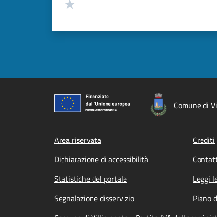
Valuta 1 stelle su 5
Comune di Vi
Footer menu
Area riservata
Crediti
Dichiarazione di accessibilità
Contatt
Statistiche del portale
Leggi l
Segnalazione disservizio
Piano d