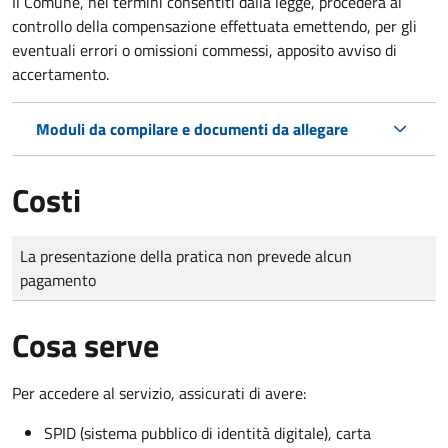
Il Comune, nei termini consentiti dalla legge, procederà al
controllo della compensazione effettuata emettendo, per gli
eventuali errori o omissioni commessi, apposito avviso di
accertamento.
Moduli da compilare e documenti da allegare
Costi
Tipo di pagamento
Importo
La presentazione della pratica non prevede alcun
pagamento
Cosa serve
Per accedere al servizio, assicurati di avere:
SPID (sistema pubblico di identità digitale), carta