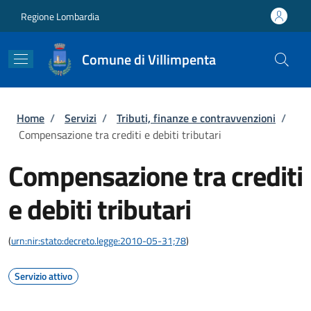
Salta al contenuto principale
Skip to footer content
Regione Lombardia
Comune di Villimpenta
Briciole di pane
Home
/
Servizi
/
Tributi, finanze e contravvenzioni
/
Compensazione tra crediti e debiti tributari
Compensazione tra crediti
e debiti tributari
(
urn:nir:stato:decreto.legge:2010-05-31;78
)
Servizio attivo