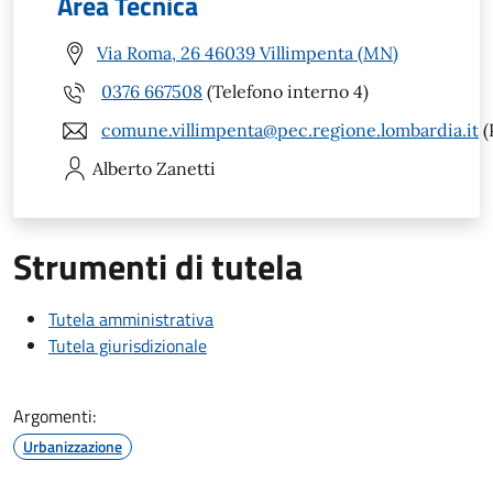
Area Tecnica
Via Roma, 26 46039 Villimpenta (MN)
0376 667508
(Telefono interno 4)
comune.villimpenta@pec.regione.lombardia.it
(
Alberto
Zanetti
Strumenti di tutela
Tutela amministrativa
Tutela giurisdizionale
Argomenti:
Urbanizzazione