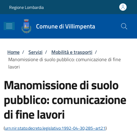
Salta al contenuto principale
Skip to footer content
Regione Lombardia
Comune di Villimpenta
Briciole di pane
Home
/
Servizi
/
Mobilità e trasporti
/
Manomissione di suolo pubblico: comunicazione di fine
lavori
Manomissione di suolo
pubblico: comunicazione
di fine lavori
(
urn:nir:stato:decreto.legislativo:1992-04-30;285~art21
)