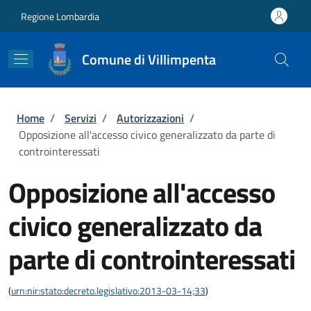
Salta al contenuto principale
Skip to footer content
Regione Lombardia
Comune di Villimpenta
Briciole di pane
Home
/
Servizi
/
Autorizzazioni
/
Opposizione all'accesso civico generalizzato da parte di
controinteressati
Opposizione all'accesso
civico generalizzato da
parte di controinteressati
(
urn:nir:stato:decreto.legislativo:2013-03-14;33
)