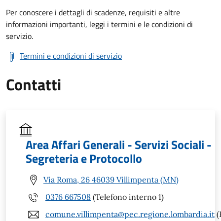
Per conoscere i dettagli di scadenze, requisiti e altre
informazioni importanti, leggi i termini e le condizioni di
servizio.
Termini e condizioni di servizio
Contatti
Area Affari Generali - Servizi Sociali -
Segreteria e Protocollo
Via Roma, 26 46039 Villimpenta (MN)
0376 667508
(Telefono interno 1)
comune.villimpenta@pec.regione.lombardia.it
(