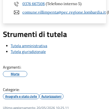
0376 667508
(Telefono interno 5)
comune.villimpenta@pec.regione.lombardia.it
(
Strumenti di tutela
Tutela amministrativa
Tutela giurisdizionale
Argomenti:
Morte
Categorie:
Anagrafe e stato civile
Autorizzazioni
Ultimo aggiornamento:
20/05/2026 10:25.11