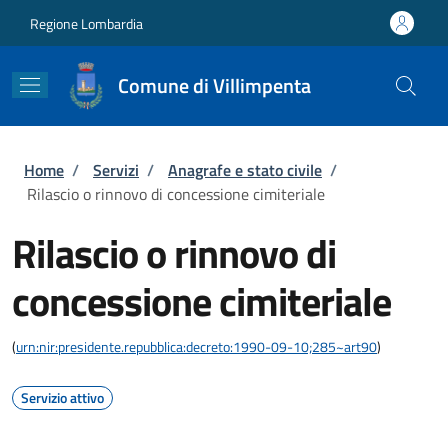
Salta al contenuto principale
Skip to footer content
Regione Lombardia
Comune di Villimpenta
Briciole di pane
Home
/
Servizi
/
Anagrafe e stato civile
/
Rilascio o rinnovo di concessione cimiteriale
Rilascio o rinnovo di
concessione cimiteriale
(
urn:nir:presidente.repubblica:decreto:1990-09-10;285~art90
)
Servizio attivo