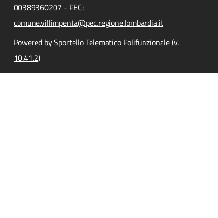
00389360207 - PEC:
comune.villimpenta@pec.regione.lombardia.it
Powered by Sportello Telematico Polifunzionale (v.
10.41.2)