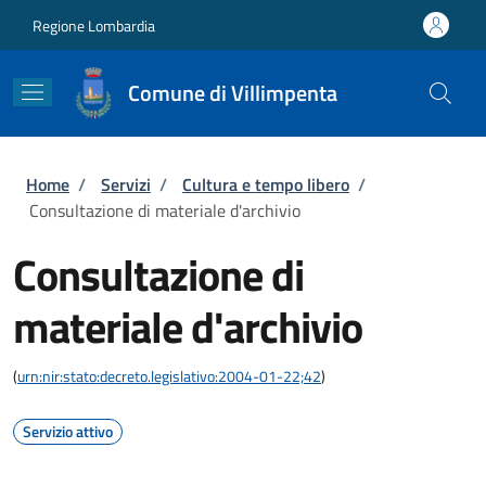
Salta al contenuto principale
Skip to footer content
Regione Lombardia
Comune di Villimpenta
Briciole di pane
Home
/
Servizi
/
Cultura e tempo libero
/
Consultazione di materiale d'archivio
Consultazione di
materiale d'archivio
(
urn:nir:stato:decreto.legislativo:2004-01-22;42
)
Servizio attivo